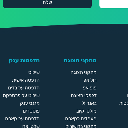
מתקני תצוגה
הדפסות ענק
מתקני תצוגה
שילוט
רול אפ
הדפסה אישית
פופ אפ
הדפסה על בדים
דלפקי תצוגה
שילוט על פרספקס
טות
באנר X
מגנט ענק
מולטי קיוב
פוסטרים
מעמדים לקאפה
הדפסה על קאפה
מתקני ברושורים
שלטי פח