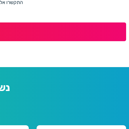
התקשרו אלינו למספר 073-7597187 או מלאו 
נש