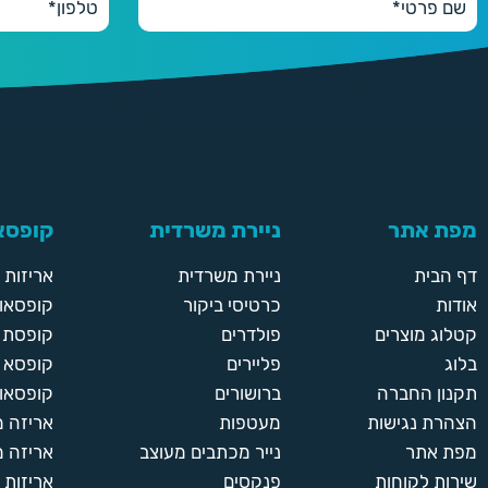
מפת אתר
ניירת משרדית
קופסאו
דף הבית
ניירת משרדית
אריזות
אודות
כרטיסי ביקור
קופסאות
קטלוג מוצרים
פולדרים
קופסת א
בלוג
פליירים
קופסא 
תקנון החברה
ברושורים
קופסאות
הצהרת נגישות
מעטפות
אריזה 
מפת אתר
נייר מכתבים מעוצב
אריזה מ
שירות לקוחות
פנקסים
אריזות 