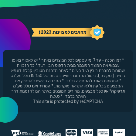
* זמן הכנה - עד 7 ימי עסקים לכל המוצרים באתר * יש לאסוף באופן
עצמאי את המוצר המוגמר מבית הדפוס רובין ר.י.ד.* כל הזכויות
שמורות לחברת רובין ר.י.ד בע"מ * לאחר הזמנת הטובין וקבלת דוגמא
גרפית ( סקיצה ). ביטול ההזמנה יחוייב בסכום של 150 ₪ כולל מע"מ.
* התמונות באתר להמחשה בלבד. * החברה רשאית להפסיק את
המבצעים בכל עת וללא התראה מוקדמת.
* המחיר אינו כולל מע"מ
וגרפיקה
* אין כפל מבצעים. מחירים המוצגים באתר הם להזמנות דרך
האתר בלבד ! * ט.ל.ח
This site is protected by reCAPTCHA