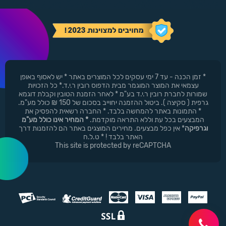
* זמן הכנה - עד 7 ימי עסקים לכל המוצרים באתר * יש לאסוף באופן
עצמאי את המוצר המוגמר מבית הדפוס רובין ר.י.ד.* כל הזכויות
שמורות לחברת רובין ר.י.ד בע"מ * לאחר הזמנת הטובין וקבלת דוגמא
גרפית ( סקיצה ). ביטול ההזמנה יחוייב בסכום של 150 ₪ כולל מע"מ.
* התמונות באתר להמחשה בלבד. * החברה רשאית להפסיק את
המבצעים בכל עת וללא התראה מוקדמת.
* המחיר אינו כולל מע"מ
וגרפיקה
* אין כפל מבצעים. מחירים המוצגים באתר הם להזמנות דרך
האתר בלבד ! * ט.ל.ח
This site is protected by reCAPTCHA