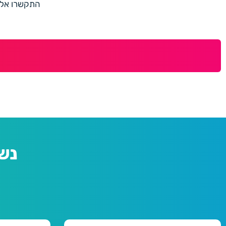
התקשרו אלינו למספר 073-7597187 או מלאו 
נש