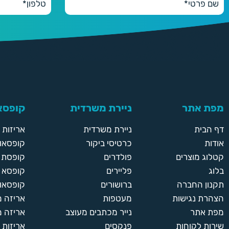
מפת אתר
ניירת משרדית
קופסאו
דף הבית
ניירת משרדית
אריזות
אודות
כרטיסי ביקור
קופסאות
קטלוג מוצרים
פולדרים
קופסת א
בלוג
פליירים
קופסא 
תקנון החברה
ברושורים
קופסאות
הצהרת נגישות
מעטפות
אריזה 
מפת אתר
נייר מכתבים מעוצב
אריזה מ
שירות לקוחות
פנקסים
אריזות 