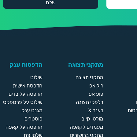
מתקני תצוגה
הדפסות ענק
מתקני תצוגה
שילוט
רול אפ
הדפסה אישית
פופ אפ
הדפסה על בדים
דלפקי תצוגה
שילוט על פרספקס
טות
באנר X
מגנט ענק
מולטי קיוב
פוסטרים
מעמדים לקאפה
הדפסה על קאפה
מתקני ברושורים
שלטי פח