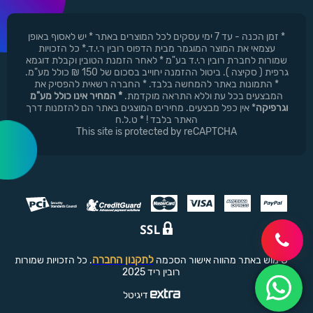
* זמן הכנה - עד 7 ימי עסקים לכל המוצרים באתר * יש לאסוף באופן
עצמאי את המוצר המוגמר מבית הדפוס רובין ר.י.ד.* כל הזכויות
שמורות לחברת רובין ר.י.ד בע"מ * לאחר הזמנת הטובין וקבלת דוגמא
גרפית ( סקיצה ). ביטול ההזמנה יחוייב בסכום של 150 ₪ כולל מע"מ.
* התמונות באתר להמחשה בלבד. * החברה רשאית להפסיק את
המבצעים בכל עת וללא התראה מוקדמת.
* המחיר אינו כולל מע"מ
וגרפיקה
* אין כפל מבצעים. מחירים המוצגים באתר הם להזמנות דרך
האתר בלבד ! * ט.ל.ח
This site is protected by reCAPTCHA
לתקנון החברה
שימוש באתר מהווה אישור הסכמה
. כל הזכויות שמורות
רובין ריד 2025
דיגיטל