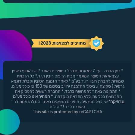
* זמן הכנה - עד 7 ימי עסקים לכל המוצרים באתר * יש לאסוף באופן
עצמאי את המוצר המוגמר מבית הדפוס רובין ר.י.ד.* כל הזכויות
שמורות לחברת רובין ר.י.ד בע"מ * לאחר הזמנת הטובין וקבלת דוגמא
גרפית ( סקיצה ). ביטול ההזמנה יחוייב בסכום של 150 ₪ כולל מע"מ.
* התמונות באתר להמחשה בלבד. * החברה רשאית להפסיק את
המבצעים בכל עת וללא התראה מוקדמת.
* המחיר אינו כולל מע"מ
וגרפיקה
* אין כפל מבצעים. מחירים המוצגים באתר הם להזמנות דרך
האתר בלבד ! * ט.ל.ח
This site is protected by reCAPTCHA