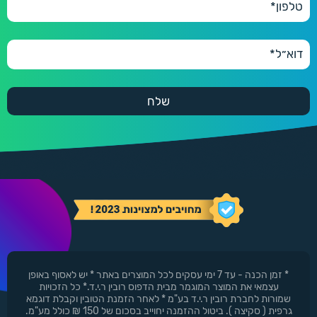
* זמן הכנה - עד 7 ימי עסקים לכל המוצרים באתר * יש לאסוף באופן
עצמאי את המוצר המוגמר מבית הדפוס רובין ר.י.ד.* כל הזכויות
שמורות לחברת רובין ר.י.ד בע"מ * לאחר הזמנת הטובין וקבלת דוגמא
גרפית ( סקיצה ). ביטול ההזמנה יחוייב בסכום של 150 ₪ כולל מע"מ.