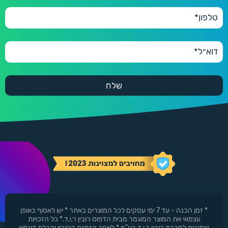
550 ₪
600 יחידות
600
660 ₪
* זמן הכנה - עד 7 ימי עסקים לכל המוצרים באתר * יש לאסוף באופן
עצמאי את המוצר המוגמר מבית הדפוס רובין ר.י.ד.* כל הזכויות
שמורות לחברת רובין ר.י.ד בע"מ * לאחר הזמנת הטובין וקבלת דוגמא