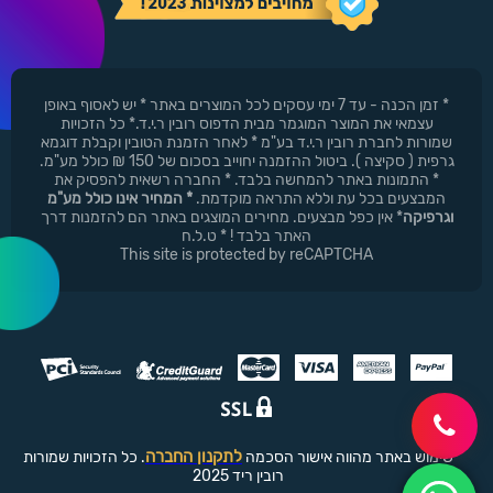
* זמן הכנה - עד 7 ימי עסקים לכל המוצרים באתר * יש לאסוף באופן
עצמאי את המוצר המוגמר מבית הדפוס רובין ר.י.ד.* כל הזכויות
שמורות לחברת רובין ר.י.ד בע"מ * לאחר הזמנת הטובין וקבלת דוגמא
גרפית ( סקיצה ). ביטול ההזמנה יחוייב בסכום של 150 ₪ כולל מע"מ.
* התמונות באתר להמחשה בלבד. * החברה רשאית להפסיק את
המבצעים בכל עת וללא התראה מוקדמת.
* המחיר אינו כולל מע"מ
וגרפיקה
* אין כפל מבצעים. מחירים המוצגים באתר הם להזמנות דרך
האתר בלבד ! * ט.ל.ח
This site is protected by reCAPTCHA
לתקנון החברה
שימוש באתר מהווה אישור הסכמה
. כל הזכויות שמורות
רובין ריד 2025