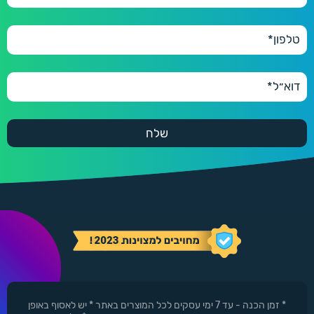
* זמן הכנה - עד 7 ימי עסקים לכל המוצרים באתר * יש לאסוף באופן