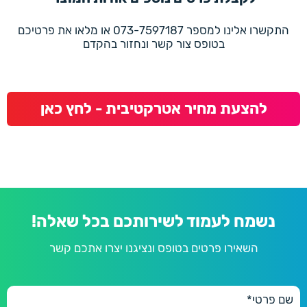
התקשרו אלינו למספר 073-7597187 או מלאו את פרטיכם
בטופס צור קשר ונחזור בהקדם
להצעת מחיר אטרקטיבית - לחץ כאן
נשמח לעמוד לשירותכם בכל שאלה!
השאירו פרטים בטופס ונציגנו יצרו אתכם קשר