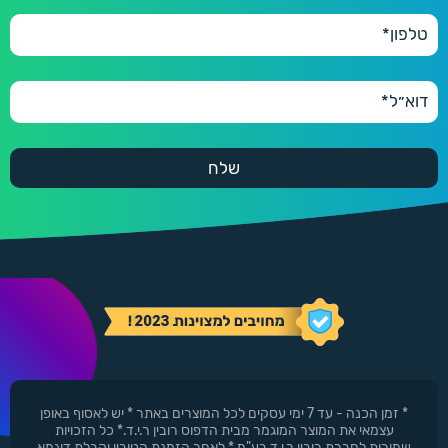
* זמן הכנה - עד 7 ימי עסקים לכל המוצרים באתר * יש לאסוף באופן
עצמאי את המוצר המוגמר מבית הדפוס רובין ר.י.ד.* כל הזכויות
שמורות לחברת רובין ר.י.ד בע"מ * לאחר הזמנת הטובין וקבלת דוגמא