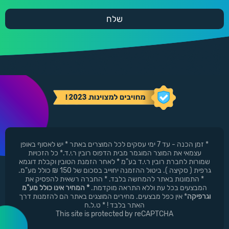
* זמן הכנה - עד 7 ימי עסקים לכל המוצרים באתר * יש לאסוף באופן
עצמאי את המוצר המוגמר מבית הדפוס רובין ר.י.ד.* כל הזכויות
שמורות לחברת רובין ר.י.ד בע"מ * לאחר הזמנת הטובין וקבלת דוגמא
גרפית ( סקיצה ). ביטול ההזמנה יחוייב בסכום של 150 ₪ כולל מע"מ.
* התמונות באתר להמחשה בלבד. * החברה רשאית להפסיק את
המבצעים בכל עת וללא התראה מוקדמת.
* המחיר אינו כולל מע"מ
וגרפיקה
* אין כפל מבצעים. מחירים המוצגים באתר הם להזמנות דרך
האתר בלבד ! * ט.ל.ח
This site is protected by reCAPTCHA