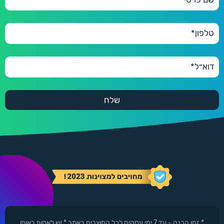
* זמן הכנה - עד 7 ימי עסקים לכל המוצרים באתר * יש לאסוף באופן