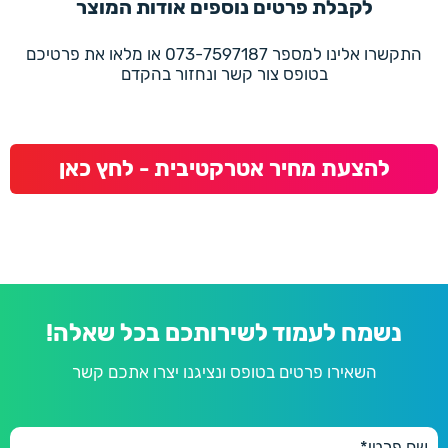
לקבלת פרטים נוספים אודות המוצר
התקשרו אלינו למספר 073-7597187 או מלאו את פרטיכם
בטופס צור קשר ונחזור בהקדם
להצעת מחיר אטרקטיבית - לחץ כאן
נשמח לעמוד לשירותכם בכל שאלה!
השאירו פרטים בטופס ונציגנו יצרו אתכם קשר