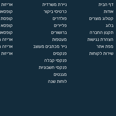
דף הבית
ניירת משרדית
אריזות
אודות
כרטיסי ביקור
קופסאות
קטלוג מוצרים
פולדרים
קופסת א
בלוג
פליירים
קופסא 
תקנון החברה
ברושורים
קופסאות
הצהרת נגישות
מעטפות
אריזה 
מפת אתר
נייר מכתבים מעוצב
אריזה מ
שירות לקוחות
פנקסים
אריזות 
פנקסי קבלה
פנקסי חשבוניות
מגנטים
לוחות שנה