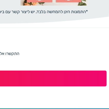
*התמונות הינן להמחשה בלבד, יש ליצור קשר עם ב
התקשרו אלינו למספר 073-7597187 או מלאו 