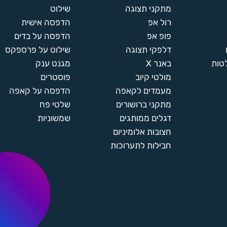
מתקני תצוגה
שילוט
רול אפ
הדפסה אישית
פופ אפ
הדפסה על בדים
דלפקי תצוגה
שילוט על פרספקס
טות
באנר X
מגנט ענק
מולטי קיוב
פוסטרים
מעמדים לקאפה
הדפסה על קאפה
מתקני ברושורים
שלטי פח
דגלים ממותגים
שמשוניות
חצובות אלומיניום
חבילות לתערוכות