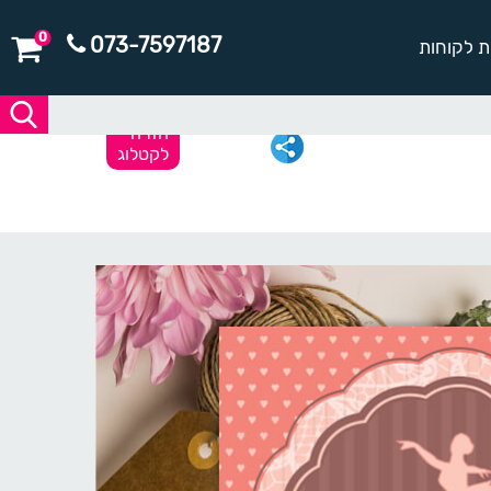
0
073-7597187
ת לקוחות
חזרה
לקטלוג