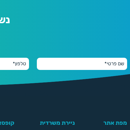
נש
מפת אתר
ניירת משרדית
קופסאו