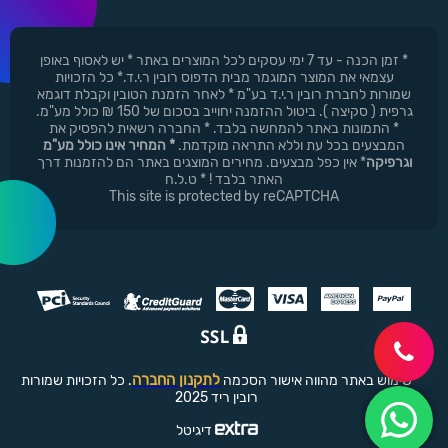
* זמן הכנה - עד 7 ימי עסקים לכל המוצרים באתר * יש לאסוף באופן
עצמאי את המוצר המוגמר מבית הדפוס רובין ר.י.ד.* כל הזכויות
שמורות לחברת רובין ר.י.ד בע"מ * לאחר הזמנת הטובין וקבלת דוגמא
גרפית ( סקיצה ). ביטול ההזמנה יחוייב בסכום של 150 ₪ כולל מע"מ.
* התמונות באתר להמחשה בלבד. * החברה רשאית להפסיק את
המבצעים בכל עת וללא התראה מוקדמת.
* המחיר אינו כולל מע"מ
וגרפיקה
* אין כפל מבצעים. מחירים המוצגים באתר הם להזמנות דרך
האתר בלבד ! * ט.ל.ח
This site is protected by reCAPTCHA
לתקנון החברה
שימוש באתר מהווה אישור הסכמה
. כל הזכויות שמורות
רובין ריד 2025
דיגיטל