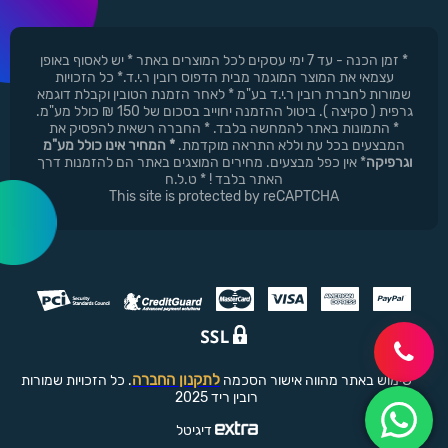
* זמן הכנה - עד 7 ימי עסקים לכל המוצרים באתר * יש לאסוף באופן
עצמאי את המוצר המוגמר מבית הדפוס רובין ר.י.ד.* כל הזכויות
שמורות לחברת רובין ר.י.ד בע"מ * לאחר הזמנת הטובין וקבלת דוגמא
גרפית ( סקיצה ). ביטול ההזמנה יחוייב בסכום של 150 ₪ כולל מע"מ.
* התמונות באתר להמחשה בלבד. * החברה רשאית להפסיק את
המבצעים בכל עת וללא התראה מוקדמת.
* המחיר אינו כולל מע"מ
וגרפיקה
* אין כפל מבצעים. מחירים המוצגים באתר הם להזמנות דרך
האתר בלבד ! * ט.ל.ח
This site is protected by reCAPTCHA
לתקנון החברה
שימוש באתר מהווה אישור הסכמה
. כל הזכויות שמורות
רובין ריד 2025
דיגיטל