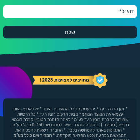
* זמן הכנה - עד 7 ימי עסקים לכל המוצרים באתר * יש לאסוף באופן
עצמאי את המוצר המוגמר מבית הדפוס רובין ר.י.ד.* כל הזכויות
שמורות לחברת רובין ר.י.ד בע"מ * לאחר הזמנת הטובין וקבלת דוגמא
גרפית ( סקיצה ). ביטול ההזמנה יחוייב בסכום של 150 ₪ כולל מע"מ.
* התמונות באתר להמחשה בלבד. * החברה רשאית להפסיק את
המבצעים בכל עת וללא התראה מוקדמת.
* המחיר אינו כולל מע"מ