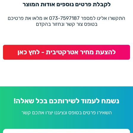
לקבלת פרטים נוספים אודות המוצר
התקשרו אלינו למספר 073-7597187 או מלאו את פרטיכם
בטופס צור קשר ונחזור בהקדם
להצעת מחיר אטרקטיבית - לחץ כאן
נשמח לעמוד לשירותכם בכל שאלה!
השאירו פרטים בטופס ונציגנו יצרו אתכם קשר