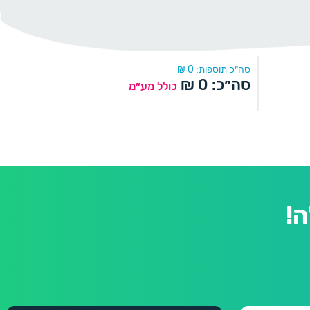
סה״כ תוספות:
0
₪
סה״כ:
0
₪
כולל מע״מ
!