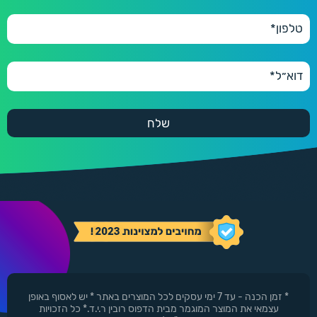
* זמן הכנה - עד 7 ימי עסקים לכל המוצרים באתר * יש לאסוף באופן
עצמאי את המוצר המוגמר מבית הדפוס רובין ר.י.ד.* כל הזכויות