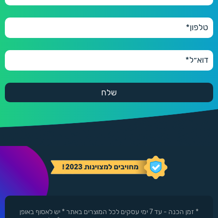
* זמן הכנה - עד 7 ימי עסקים לכל המוצרים באתר * יש לאסוף באופן