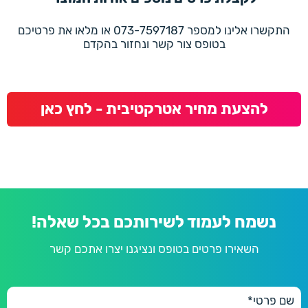
התקשרו אלינו למספר 073-7597187 או מלאו את פרטיכם
בטופס צור קשר ונחזור בהקדם
להצעת מחיר אטרקטיבית - לחץ כאן
נשמח לעמוד לשירותכם בכל שאלה!
השאירו פרטים בטופס ונציגנו יצרו אתכם קשר