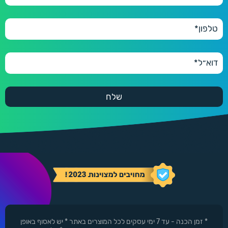
* זמן הכנה - עד 7 ימי עסקים לכל המוצרים באתר * יש לאסוף באופן