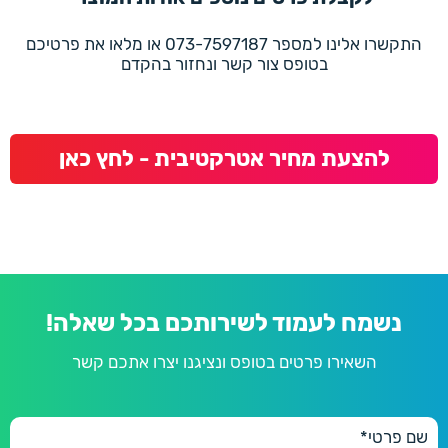
התקשרו אלינו למספר 073-7597187 או מלאו את פרטיכם
בטופס צור קשר ונחזור בהקדם
להצעת מחיר אטרקטיבית - לחץ כאן
נשמח לעמוד לשירותכם בכל שאלה!
השאירו פרטים בטופס ונציגנו יצרו אתכם קשר