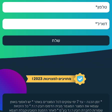
600 יחידות
600
660 ₪
* זמן הכנה - עד 7 ימי עסקים לכל המוצרים באתר * יש לאסוף באופן
עצמאי את המוצר המוגמר מבית הדפוס רובין ר.י.ד.* כל הזכויות
שמורות לחברת רובין ר.י.ד בע"מ * לאחר הזמנת הטובין וקבלת דוגמא