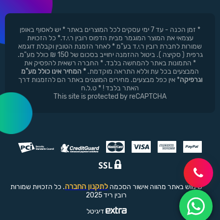
* זמן הכנה - עד 7 ימי עסקים לכל המוצרים באתר * יש לאסוף באופן
עצמאי את המוצר המוגמר מבית הדפוס רובין ר.י.ד.* כל הזכויות
שמורות לחברת רובין ר.י.ד בע"מ * לאחר הזמנת הטובין וקבלת דוגמא
גרפית ( סקיצה ). ביטול ההזמנה יחוייב בסכום של 150 ₪ כולל מע"מ.
* התמונות באתר להמחשה בלבד. * החברה רשאית להפסיק את
המבצעים בכל עת וללא התראה מוקדמת.
* המחיר אינו כולל מע"מ
וגרפיקה
* אין כפל מבצעים. מחירים המוצגים באתר הם להזמנות דרך
האתר בלבד ! * ט.ל.ח
This site is protected by reCAPTCHA
לתקנון החברה
שימוש באתר מהווה אישור הסכמה
. כל הזכויות שמורות
רובין ריד 2025
דיגיטל