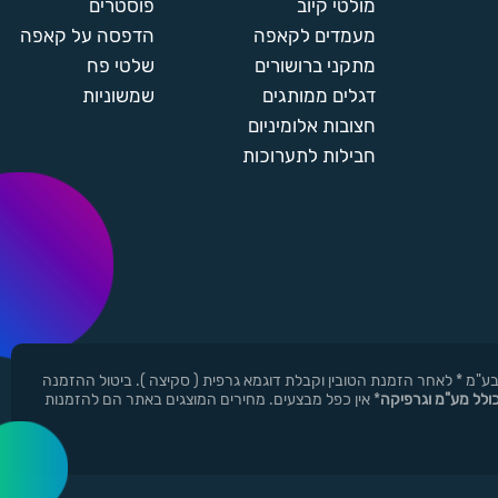
מולטי קיוב
פוסטרים
מעמדים לקאפה
הדפסה על קאפה
מתקני ברושורים
שלטי פח
דגלים ממותגים
שמשוניות
חצובות אלומיניום
חבילות לתערוכות
ן ר.י.ד בע"מ * לאחר הזמנת הטובין וקבלת דוגמא גרפית ( סקיצה ). ביטול ההזמנה
כולל מע"מ וגרפיקה
* אין כפל מבצעים. מחירים המוצגים באתר הם להזמנות