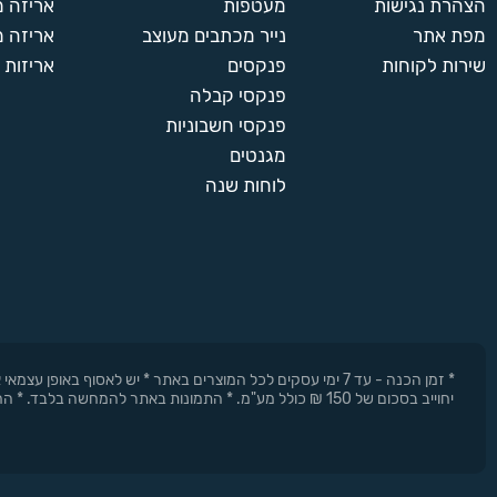
הצהרת נגישות
מעטפות
אריזה 
מפת אתר
נייר מכתבים מעוצב
אריזה מ
450
450 יחידות
שירות לקוחות
פנקסים
אריזות 
490 ₪
פנקסי קבלה
פנקסי חשבוניות
500
מגנטים
500 יחידות
לוחות שנה
550 ₪
600
600 יחידות
660 ₪
* זמן הכנה - עד 7 ימי עסקים לכל המוצרים באתר * יש לאסוף 
יחוייב בסכום של 150 ₪ כולל מע"מ. * התמונות באתר להמחשה בלבד. * החברה רשאית להפסיק את המבצעים בכל עת וללא התראה מוקדמת.