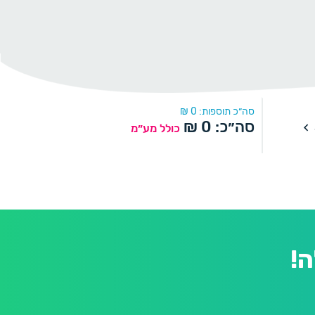
סה״כ תוספות:
0
₪
סה״כ:
0
₪
כולל מע״מ
!