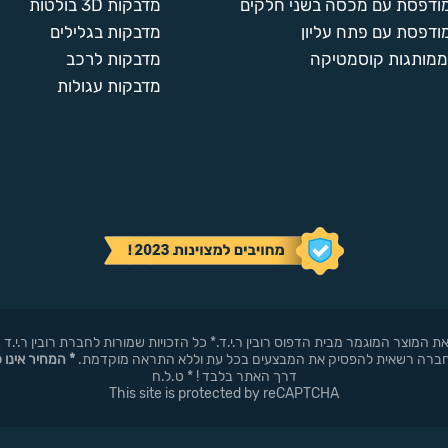
מודפסת עם מכסה בשני חלקים
מדבקות 3D בולטות
ודפסת עם פתח עליון
מדבקות בגלילים
ממותגות קוסמטיקה
מדבקות לרכב
מדבקות עגולות
באופן עצמאי את המוצר המוגמר מבית הדפוס רובין ר.י.ד.* כל הזכויות שמורות לחברת רובי
* המחיר אינו 
דרך האתר בלבד ! * ט.ל.ח
This site is protected by reCAPTCHA