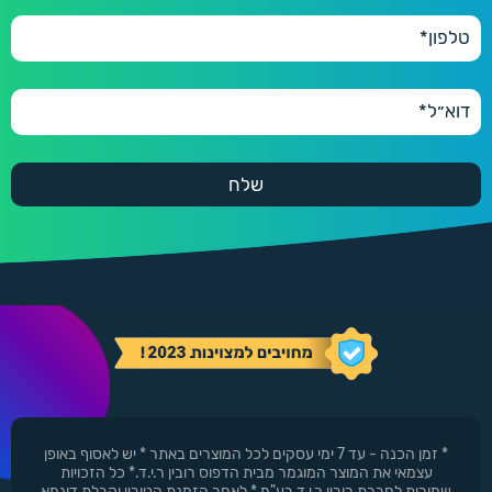
550 ₪
600 יחידות
600
660 ₪
* זמן הכנה - עד 7 ימי עסקים לכל המוצרים באתר * יש לאסוף באופן
עצמאי את המוצר המוגמר מבית הדפוס רובין ר.י.ד.* כל הזכויות
שמורות לחברת רובין ר.י.ד בע"מ * לאחר הזמנת הטובין וקבלת דוגמא