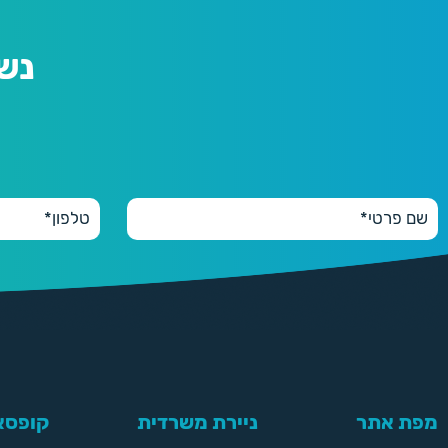
נש
מפת אתר
ניירת משרדית
קופסאו