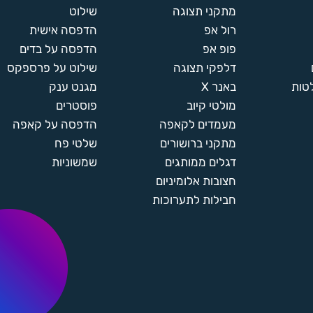
מתקני תצוגה
שילוט
רול אפ
הדפסה אישית
פופ אפ
הדפסה על בדים
דלפקי תצוגה
שילוט על פרספקס
טות
באנר X
מגנט ענק
מולטי קיוב
פוסטרים
מעמדים לקאפה
הדפסה על קאפה
מתקני ברושורים
שלטי פח
דגלים ממותגים
שמשוניות
חצובות אלומיניום
חבילות לתערוכות