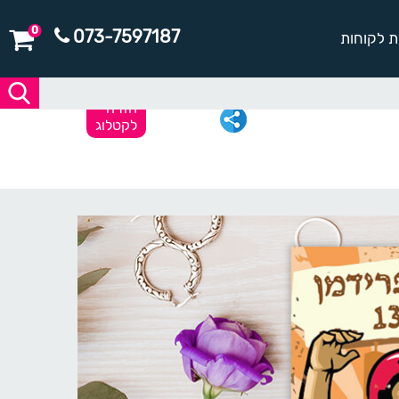
0
073-7597187
ת לקוחות
חזרה
לקטלוג