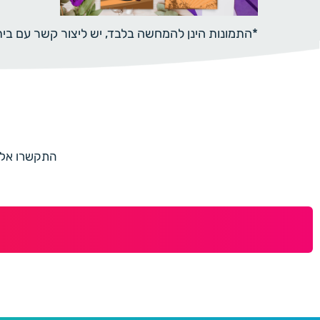
*התמונות הינן להמחשה בלבד, יש ליצור קשר עם ב
התקשרו אלינו למספר 073-7597187 או מלאו 