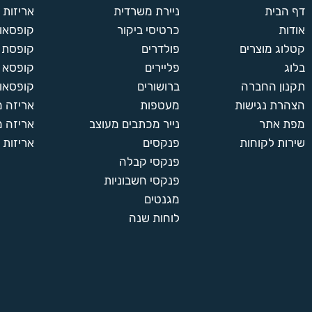
דף הבית
ניירת משרדית
אריזות
אודות
כרטיסי ביקור
קופסאות
קטלוג מוצרים
פולדרים
קופסת א
בלוג
פליירים
קופסא 
תקנון החברה
ברושורים
קופסאות
הצהרת נגישות
מעטפות
אריזה 
מפת אתר
נייר מכתבים מעוצב
אריזה מ
שירות לקוחות
פנקסים
אריזות 
פנקסי קבלה
פנקסי חשבוניות
מגנטים
לוחות שנה