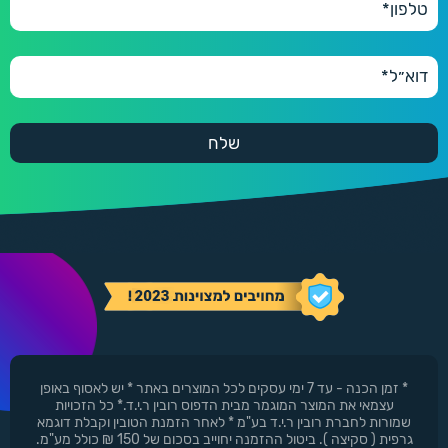
* זמן הכנה - עד 7 ימי עסקים לכל המוצרים באתר * יש לאסוף באופן
עצמאי את המוצר המוגמר מבית הדפוס רובין ר.י.ד.* כל הזכויות
שמורות לחברת רובין ר.י.ד בע"מ * לאחר הזמנת הטובין וקבלת דוגמא
גרפית ( סקיצה ). ביטול ההזמנה יחוייב בסכום של 150 ₪ כולל מע"מ.