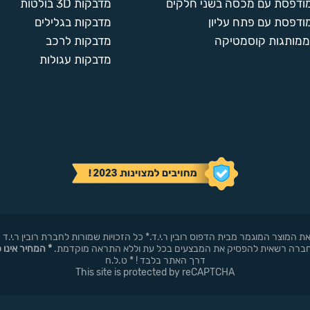
מודפסת עם מכסה בשני חלקים
מדבקות 3D בולטות
ודפסת עם פתח עליון
מדבקות בגלילים
ממותגות קוסמטיקה
מדבקות לרכב
מדבקות עגולות
באופן עצמאי את המוצר המוגמר מבית הדפוס רובין ר.י.ד.* כל הזכויות שמורות לחברת רובי
* המחיר אינו 
דרך האתר בלבד ! * ט.ל.ח
This site is protected by reCAPTCHA