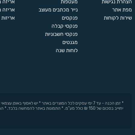
הצהרת נגישות
מעטפות
אריזה 
מפת אתר
נייר מכתבים מעוצב
אריזה מ
450
450 יחידות
שירות לקוחות
פנקסים
אריזות 
490 ₪
פנקסי קבלה
פנקסי חשבוניות
500
מגנטים
500 יחידות
לוחות שנה
550 ₪
600
600 יחידות
660 ₪
* זמן הכנה - עד 7 ימי עסקים לכל המוצרים באתר * יש לאסוף 
יחוייב בסכום של 150 ₪ כולל מע"מ. * התמונות באתר להמחשה בלבד. * החברה רשאית להפסיק את המבצעים בכל עת וללא התראה מוקדמת.