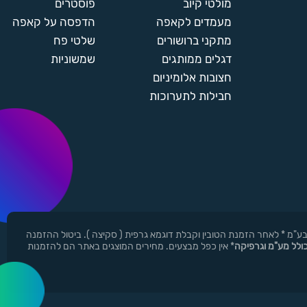
מולטי קיוב
פוסטרים
מעמדים לקאפה
הדפסה על קאפה
מתקני ברושורים
שלטי פח
דגלים ממותגים
שמשוניות
חצובות אלומיניום
חבילות לתערוכות
ן ר.י.ד בע"מ * לאחר הזמנת הטובין וקבלת דוגמא גרפית ( סקיצה ). ביטול ההזמנה
כולל מע"מ וגרפיקה
* אין כפל מבצעים. מחירים המוצגים באתר הם להזמנות