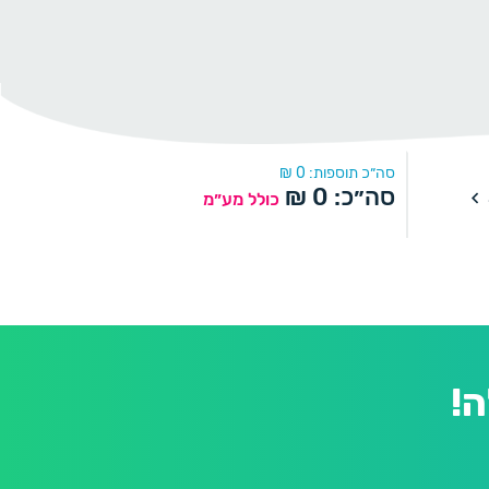
סה״כ תוספות:
0
₪
סה״כ:
0
₪
כולל מע״מ
!