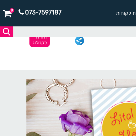
0
073-7597187
ת לקוחות
חזרה
לקטלוג