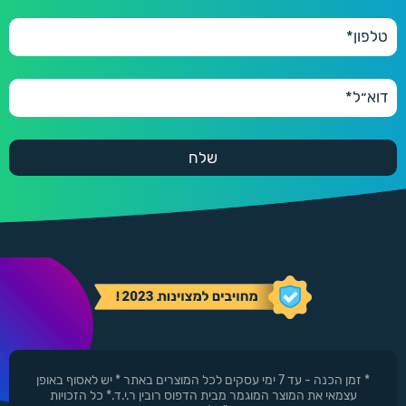
* זמן הכנה - עד 7 ימי עסקים לכל המוצרים באתר * יש לאסוף באופן
עצמאי את המוצר המוגמר מבית הדפוס רובין ר.י.ד.* כל הזכויות