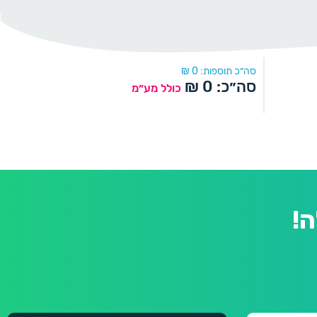
סה״כ תוספות:
0
₪
סה״כ:
0
₪
כולל מע״מ
!