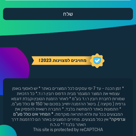
* זמן הכנה - עד 7 ימי עסקים לכל המוצרים באתר * יש לאסוף באופן
עצמאי את המוצר המוגמר מבית הדפוס רובין ר.י.ד.* כל הזכויות
שמורות לחברת רובין ר.י.ד בע"מ * לאחר הזמנת הטובין וקבלת דוגמא
גרפית ( סקיצה ). ביטול ההזמנה יחוייב בסכום של 150 ₪ כולל מע"מ.
* התמונות באתר להמחשה בלבד. * החברה רשאית להפסיק את
המבצעים בכל עת וללא התראה מוקדמת.
* המחיר אינו כולל מע"מ
וגרפיקה
* אין כפל מבצעים. מחירים המוצגים באתר הם להזמנות דרך
האתר בלבד ! * ט.ל.ח
This site is protected by reCAPTCHA