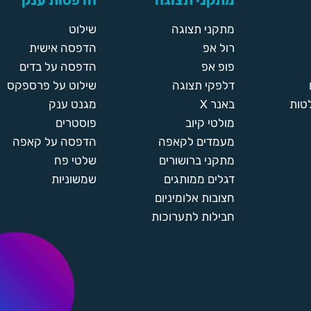
מתקני תצוגה
הדפסות ענק
מתקני תצוגה
שילוט
רול אפ
הדפסה אישית
פופ אפ
הדפסה על בדים
דלפקי תצוגה
שילוט על פרספקס
טות
באנר X
מגנט ענק
מולטי קיוב
פוסטרים
מעמדים לקאפה
הדפסה על קאפה
מתקני ברושורים
שלטי פח
דגלים ממותגים
שמשוניות
חצובות אלומיניום
חבילות לתערוכות