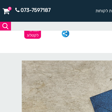
0
073-7597187
ת לקוחות
חזרה
לקטלוג