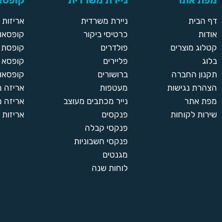
מפת אתר
ניירת משרדית
קופסאו
דף הבית
ניירת משרדית
אריזות
אודות
כרטיסי ביקור
קופסאות
קטלוג מוצרים
פולדרים
קופסת א
בלוג
פליירים
קופסא 
תקנון החברה
ברושורים
קופסאות
הצהרת נגישות
מעטפות
אריזה 
מפת אתר
נייר מכתבים מעוצב
אריזה מ
שירות לקוחות
פנקסים
אריזות 
פנקסי קבלה
פנקסי חשבוניות
מגנטים
לוחות שנה