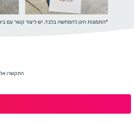
*התמונות הינן להמחשה בלבד, יש ליצור קשר עם ב
התקשרו אלינו למספר 073-7597187 או מלאו 