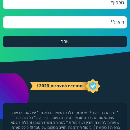
* זמן הכנה - עד 7 ימי עסקים לכל המוצרים באתר * יש לאסוף באופן
עצמאי את המוצר המוגמר מבית הדפוס רובין ר.י.ד.* כל הזכויות
שמורות לחברת רובין ר.י.ד בע"מ * לאחר הזמנת הטובין וקבלת דוגמא
גרפית ( סקיצה ). ביטול ההזמנה יחוייב בסכום של 150 ₪ כולל מע"מ.