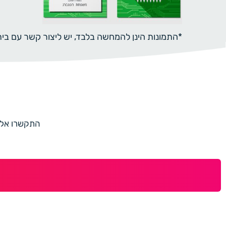
*התמונות הינן להמחשה בלבד, יש ליצור קשר עם ב
התקשרו אלינו למספר 073-7597187 או מלאו 