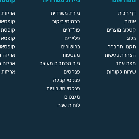
מפת אתר
ניירת משרדית
קופסאו
דף הבית
ניירת משרדית
אריזות
אודות
כרטיסי ביקור
קופסאות
קטלוג מוצרים
פולדרים
קופסת א
בלוג
פליירים
קופסא 
תקנון החברה
ברושורים
קופסאות
הצהרת נגישות
מעטפות
אריזה 
מפת אתר
נייר מכתבים מעוצב
אריזה מ
שירות לקוחות
פנקסים
אריזות 
פנקסי קבלה
פנקסי חשבוניות
מגנטים
לוחות שנה