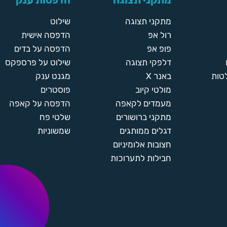
מתקני תצוגה
הדפסות ענק
מתקני תצוגה
שילוט
רול אפ
הדפסה אישית
פופ אפ
הדפסה על בדים
דלפקי תצוגה
שילוט על פרספקס
טות
באנר X
מגנט ענק
מולטי קיוב
פוסטרים
מעמדים לקאפה
הדפסה על קאפה
מתקני ברושורים
שלטי פח
דגלים ממותגים
שמשוניות
חצובות אלומיניום
חבילות לתערוכות