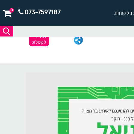
0
073-7597187
ת לקוחות
חזרה
לקטלוג