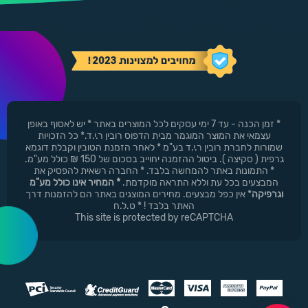
* זמן הכנה - עד 7 ימי עסקים לכל המוצרים באתר * יש לאסוף באופן
עצמאי את המוצר המוגמר מבית הדפוס רובין ר.י.ד.* כל הזכויות
שמורות לחברת רובין ר.י.ד בע"מ * לאחר הזמנת הטובין וקבלת דוגמא
גרפית ( סקיצה ). ביטול ההזמנה יחוייב בסכום של 150 ₪ כולל מע"מ.
* התמונות באתר להמחשה בלבד. * החברה רשאית להפסיק את
המבצעים בכל עת וללא התראה מוקדמת.
* המחיר אינו כולל מע"מ
וגרפיקה
* אין כפל מבצעים. מחירים המוצגים באתר הם להזמנות דרך
האתר בלבד ! * ט.ל.ח
This site is protected by reCAPTCHA