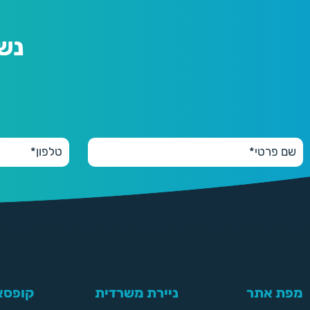
נש
מפת אתר
ניירת משרדית
קופסאו