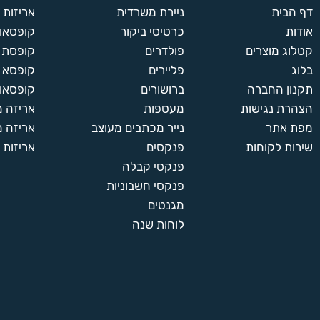
דף הבית
ניירת משרדית
אריזות
אודות
כרטיסי ביקור
קופסאות
קטלוג מוצרים
פולדרים
קופסת א
בלוג
פליירים
קופסא 
תקנון החברה
ברושורים
קופסאות
הצהרת נגישות
מעטפות
אריזה 
מפת אתר
נייר מכתבים מעוצב
אריזה מ
שירות לקוחות
פנקסים
אריזות 
פנקסי קבלה
פנקסי חשבוניות
מגנטים
לוחות שנה