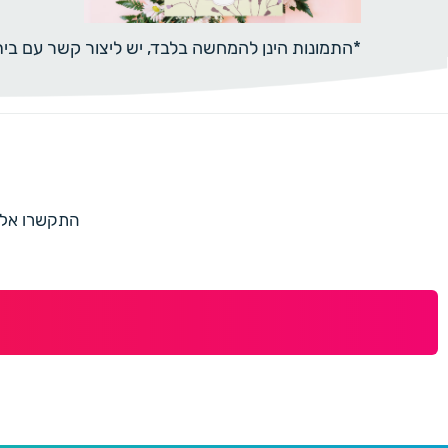
*התמונות הינן להמחשה בלבד, יש ליצור קשר עם ב
התקשרו אלינו למספר 073-7597187 או מלאו 