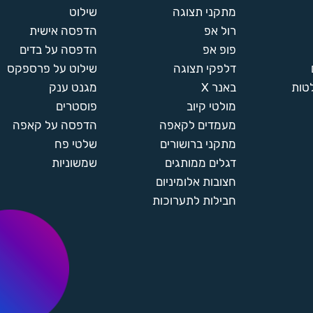
מתקני תצוגה
שילוט
רול אפ
הדפסה אישית
פופ אפ
הדפסה על בדים
דלפקי תצוגה
שילוט על פרספקס
טות
באנר X
מגנט ענק
מולטי קיוב
פוסטרים
מעמדים לקאפה
הדפסה על קאפה
מתקני ברושורים
שלטי פח
דגלים ממותגים
שמשוניות
חצובות אלומיניום
חבילות לתערוכות