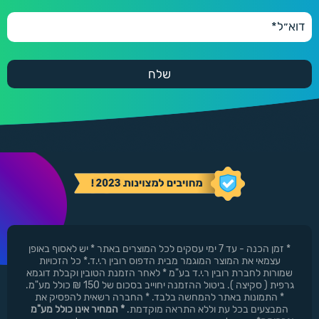
* זמן הכנה - עד 7 ימי עסקים לכל המוצרים באתר * יש לאסוף באופן
עצמאי את המוצר המוגמר מבית הדפוס רובין ר.י.ד.* כל הזכויות
שמורות לחברת רובין ר.י.ד בע"מ * לאחר הזמנת הטובין וקבלת דוגמא
גרפית ( סקיצה ). ביטול ההזמנה יחוייב בסכום של 150 ₪ כולל מע"מ.
* התמונות באתר להמחשה בלבד. * החברה רשאית להפסיק את
המבצעים בכל עת וללא התראה מוקדמת.
* המחיר אינו כולל מע"מ