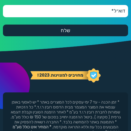
* זמן הכנה - עד 7 ימי עסקים לכל המוצרים באתר * יש לאסוף באופן
עצמאי את המוצר המוגמר מבית הדפוס רובין ר.י.ד.* כל הזכויות
שמורות לחברת רובין ר.י.ד בע"מ * לאחר הזמנת הטובין וקבלת דוגמא
גרפית ( סקיצה ). ביטול ההזמנה יחוייב בסכום של 150 ₪ כולל מע"מ.
* התמונות באתר להמחשה בלבד. * החברה רשאית להפסיק את
המבצעים בכל עת וללא התראה מוקדמת.
* המחיר אינו כולל מע"מ