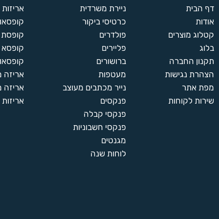
דף הבית
ניירת משרדית
אריזות
אודות
כרטיסי ביקור
קופסאות
קטלוג מוצרים
פולדרים
קופסת א
בלוג
פליירים
קופסא 
תקנון החברה
ברושורים
קופסאות
הצהרת נגישות
מעטפות
אריזה 
מפת אתר
נייר מכתבים מעוצב
אריזה מ
שירות לקוחות
פנקסים
אריזות 
פנקסי קבלה
פנקסי חשבוניות
מגנטים
לוחות שנה