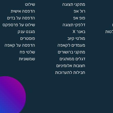
מתקני תצוגה
שילוט
רול אפ
הדפסה אישית
פופ אפ
הדפסה על בדים
דלפקי תצוגה
שילוט על פרספקס
טות
באנר X
מגנט ענק
מולטי קיוב
פוסטרים
מעמדים לקאפה
הדפסה על קאפה
מתקני ברושורים
שלטי פח
דגלים ממותגים
שמשוניות
חצובות אלומיניום
חבילות לתערוכות