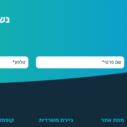
נש
מפת אתר
ניירת משרדית
קופסאו