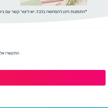
*התמונות הינן להמחשה בלבד, יש ליצור קשר עם ב
התקשרו אלינו למספר 073-7597187 או מלאו 