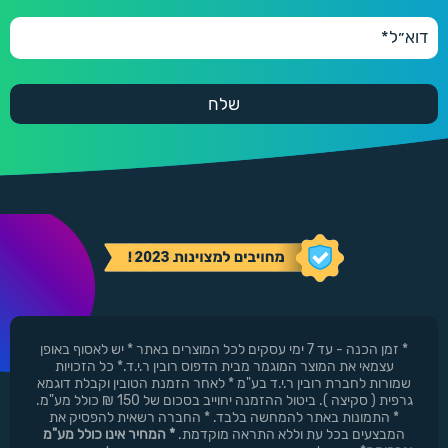
* זמן הכנה - עד 7 ימי עסקים לכל המוצרים באתר * יש לאסוף באופן
עצמאי את המוצר המוגמר מבית הדפוס רובין ר.י.ד.* כל הזכויות
שמורות לחברת רובין ר.י.ד בע"מ * לאחר הזמנת הטובין וקבלת דוגמא
גרפית ( סקיצה ). ביטול ההזמנה יחוייב בסכום של 150 ₪ כולל מע"מ.
* התמונות באתר להמחשה בלבד. * החברה רשאית להפסיק את
המבצעים בכל עת וללא התראה מוקדמת.
* המחיר אינו כולל מע"מ