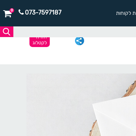
0
073-7597187
ת לקוחות
חזרה
לקטלוג