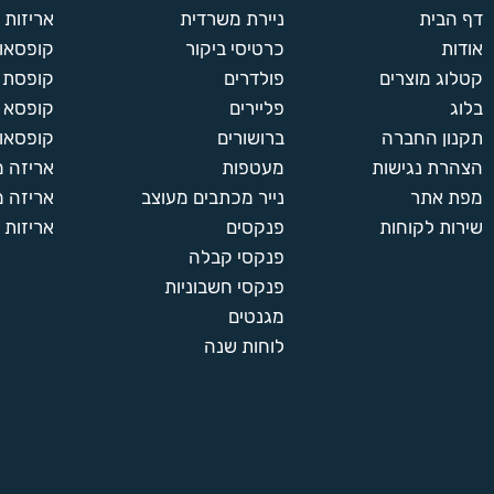
דף הבית
ניירת משרדית
אריזות
אודות
כרטיסי ביקור
קופסאות
קטלוג מוצרים
פולדרים
קופסת א
בלוג
פליירים
קופסא 
תקנון החברה
ברושורים
קופסאות
הצהרת נגישות
מעטפות
אריזה 
מפת אתר
נייר מכתבים מעוצב
אריזה מ
שירות לקוחות
פנקסים
אריזות 
פנקסי קבלה
פנקסי חשבוניות
מגנטים
לוחות שנה