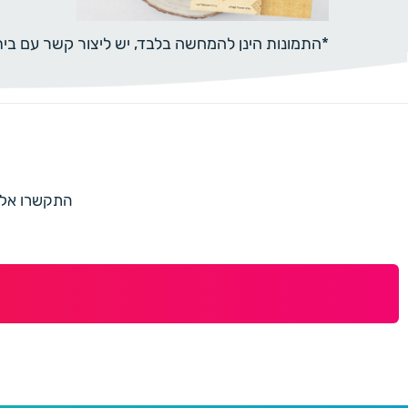
*התמונות הינן להמחשה בלבד, יש ליצור קשר עם ב
התקשרו אלינו למספר 073-7597187 או מלאו 