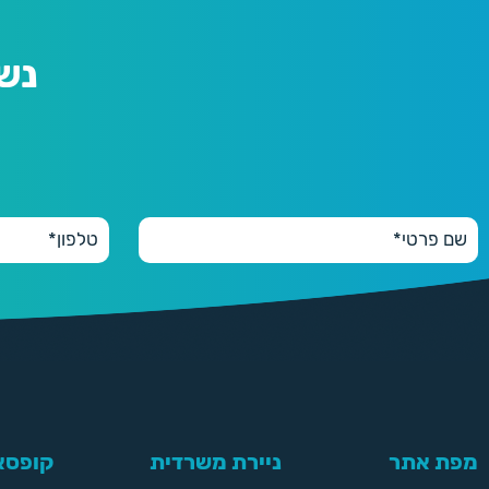
נש
מפת אתר
ניירת משרדית
קופסאו