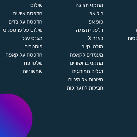
מתקני תצוגה
שילוט
רול אפ
הדפסה אישית
פופ אפ
הדפסה על בדים
דלפקי תצוגה
שילוט על פרספקס
טות
באנר X
מגנט ענק
מולטי קיוב
פוסטרים
מעמדים לקאפה
הדפסה על קאפה
מתקני ברושורים
שלטי פח
דגלים ממותגים
שמשוניות
חצובות אלומיניום
חבילות לתערוכות