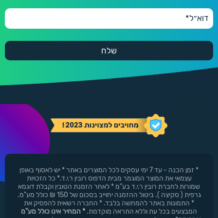
* זמן הכנה - עד 7 ימי עסקים לכל המוצרים באתר * יש לאסוף באופן
עצמאי את המוצר המוגמר מבית הדפוס רובין ר.י.ד.* כל הזכויות
שמורות לחברת רובין ר.י.ד בע"מ * לאחר הזמנת הטובין וקבלת דוגמא
גרפית ( סקיצה ). ביטול ההזמנה יחוייב בסכום של 150 ₪ כולל מע"מ.
* התמונות באתר להמחשה בלבד. * החברה רשאית להפסיק את
המבצעים בכל עת וללא התראה מוקדמת.
* המחיר אינו כולל מע"מ