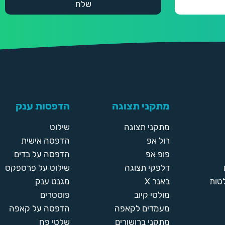
מתקני תצוגה
הדפסות ענק
מתקני תצוגה
שילוט
רול אפ
הדפסה אישית
פופ אפ
הדפסה על בדים
דלפקי תצוגה
שילוט על פרספקס
טות
באנר X
מגנט ענק
מולטי קיוב
פוסטרים
מעמדים לקאפה
הדפסה על קאפה
מתקני ברושורים
שלטי פח