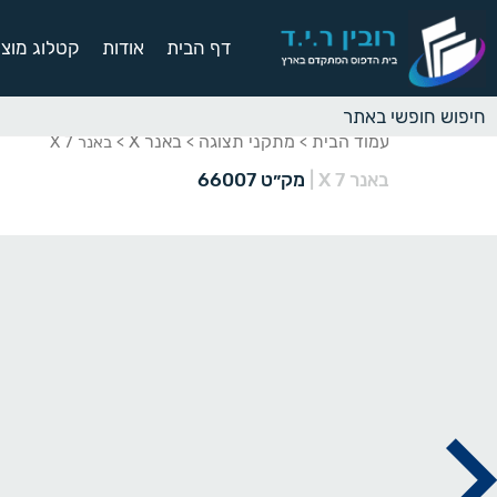
דף הבית
אודות
קטלוג מוצר
עמוד הבית
מתקני תצוגה
באנר X
>
>
> באנר X 7
באנר X 7
|
מק״ט 66007