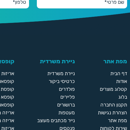
מפת אתר
ניירת משרדית
קופסאו
דף הבית
ניירת משרדית
אריזות
אודות
כרטיסי ביקור
קופסאות
קטלוג מוצרים
פולדרים
קופסת א
בלוג
פליירים
קופסא 
תקנון החברה
ברושורים
קופסאות
הצהרת נגישות
מעטפות
אריזה 
מפת אתר
נייר מכתבים מעוצב
אריזה מ
שירות לקוחות
פנקסים
אריזות 