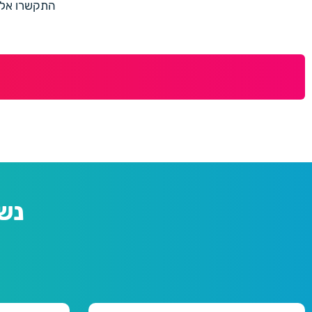
התקשרו אלינו למספר 073-7597187 או מלאו 
נש