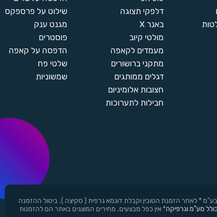
דלפקי תצוגה
שילוט על פרספקס
טות
באנר X
מגנט ענק
מולטי קיוב
פוסטרים
מעמדים לקאפה
הדפסה על קאפה
מתקני ברושורים
שלטי פח
דגלים ממותגים
שמשוניות
חצובות אלומיניום
חבילות לתערוכות
ן ר.י.ד בע"מ * לאחר הזמנת הטובין וקבלת דוגמא גרפית ( סקיצה ). ביטול ההזמנה
כולל מע"מ וגרפיקה
* אין כפל מבצעים. מחירים המוצגים באתר הם להזמנות