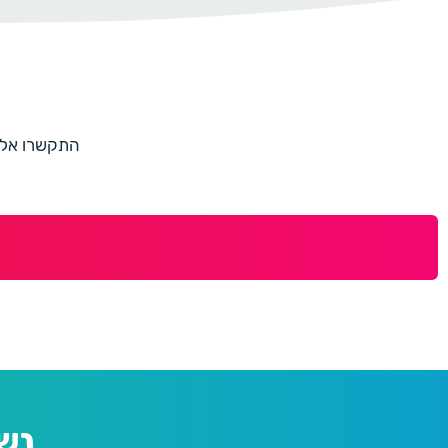
התקשרו אלינו למספר 073-7597187 או מלאו 
נש