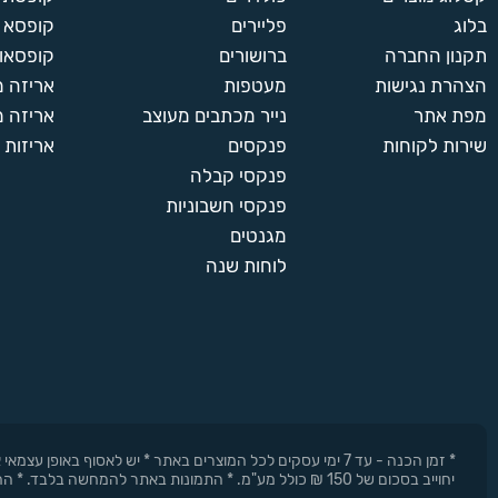
בלוג
פליירים
קופסא 
תקנון החברה
ברושורים
קופסאות
הצהרת נגישות
מעטפות
אריזה 
מפת אתר
נייר מכתבים מעוצב
אריזה מ
שירות לקוחות
פנקסים
אריזות 
פנקסי קבלה
פנקסי חשבוניות
מגנטים
לוחות שנה
* זמן הכנה - עד 7 ימי עסקים לכל המוצרים באתר * יש לאסוף 
יחוייב בסכום של 150 ₪ כולל מע"מ. * התמונות באתר להמחשה בלבד. * החברה רשאית להפסיק את המבצעים בכל עת וללא התראה מוקדמת.