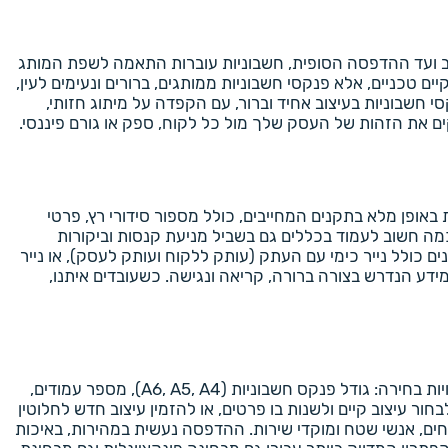
ב ועד ההדפסה הסופית, חשבוניות עוברות התאמה לשפת המותג
 טכניים, אלא פנקסי חשבוניות ממותגים, ברורים ונעימים לעין,
 חשבוניות בעיצוב אחיד וברור, עם הקפדה על מיתוג חזותי,
ם את הזהות של העסק שלך מול כל לקוח, ספק או גורם פיננסי.
באופן מלא בתקנים המחייבים, כולל מספור סידורי רץ, פרטי
מה חשוב לעמוד בכללים גם בשביל מניעת קנסות וביקורות
נים כולל נייר כימי עם העתק (עותק ללקוח ועותק לעסק), או נייר
המידע הנדרש בצורה ברורה, קריאה ונגישה. כשעובדים איתנו,
הדפסת פנקסי חשבוניות מבוססים על מודולריות והתאמה מלאה ללקוח. כל עסק פועל אחרת ולכן אנחנו מציעים מגוון רחב של אפשרויות בחירה: גודל פנקס חשבוניות (A6, A5, A4), מספר עמודים,
לבחור עיצוב קיים ולשנות בו פרטים, או להזמין עיצוב חדש לחלוטין
חים, אנשי שטח ומוקדי שירות. ההדפסה נעשית במהירות, באיכות