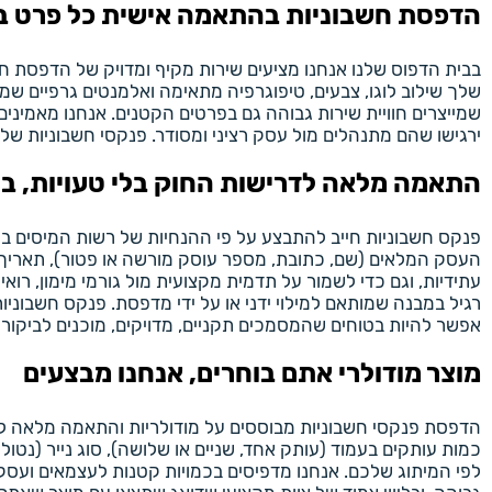
הדפסת חשבוניות בהתאמה אישית כל פרט ב
בבית הדפוס שלנו אנחנו מציעים שירות מקיף ומדויק של הדפסת
שלך שילוב לוגו, צבעים, טיפוגרפיה מתאימה ואלמנטים גרפיים שמא
שמייצרים חוויית שירות גבוהה גם בפרטים הקטנים. אנחנו מאמינים
ירגישו שהם מתנהלים מול עסק רציני ומסודר. פנקסי חשבוניות ש
התאמה מלאה לדרישות החוק בלי טעויות, בלי
פנקס חשבוניות חייב להתבצע על פי ההנחיות של רשות המיסים בישר
העסק המלאים (שם, כתובת, מספר עוסק מורשה או פטור), תאריך ה
עתידיות, וגם כדי לשמור על תדמית מקצועית מול גורמי מימון, רואי
רגיל במבנה שמותאם למילוי ידני או על ידי מדפסת. פנקס חשבוניות
אפשר להיות בטוחים שהמסמכים תקניים, מדויקים, מוכנים לביקורת 
מוצר מודולרי אתם בוחרים, אנחנו מבצעים
כמות עותקים בעמוד (עותק אחד, שניים או שלושה), סוג נייר (נטול עץ
לפי המיתוג שלכם. אנחנו מדפיסים בכמויות קטנות לעצמאים ועסקי