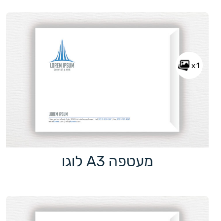
x1
מעטפה A3 לוגו