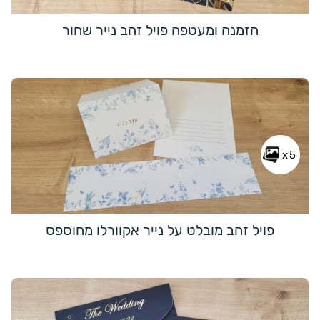
הזמנה ומעטפה פויל זהב נייר שחור
x5
פויל זהב מובלט על נייר אקוורלו מחוספס