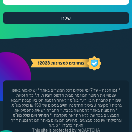
* זמן הכנה - עד 7 ימי עסקים לכל המוצרים באתר * יש לאסוף באופן
עצמאי את המוצר המוגמר מבית הדפוס רובין ר.י.ד.* כל הזכויות
שמורות לחברת רובין ר.י.ד בע"מ * לאחר הזמנת הטובין וקבלת דוגמא
גרפית ( סקיצה ). ביטול ההזמנה יחוייב בסכום של 150 ₪ כולל מע"מ.
* התמונות באתר להמחשה בלבד. * החברה רשאית להפסיק את
המבצעים בכל עת וללא התראה מוקדמת.
* המחיר אינו כולל מע"מ
וגרפיקה
* אין כפל מבצעים. מחירים המוצגים באתר הם להזמנות דרך
האתר בלבד ! * ט.ל.ח
This site is protected by reCAPTCHA