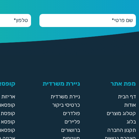
מפת אתר
ניירת משרדית
קופסאו
דף הבית
ניירת משרדית
אריזות
אודות
כרטיסי ביקור
קופסאות
קטלוג מוצרים
פולדרים
קופסת א
בלוג
פליירים
קופסא 
תקנון החברה
ברושורים
קופסאות
הצהרת נגישות
מעטפות
אריזה 