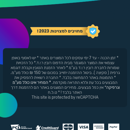
* זמן הכנה - עד 7 ימי עסקים לכל המוצרים באתר * יש לאסוף באופן
עצמאי את המוצר המוגמר מבית הדפוס רובין ר.י.ד.* כל הזכויות
שמורות לחברת רובין ר.י.ד בע"מ * לאחר הזמנת הטובין וקבלת דוגמא
גרפית ( סקיצה ). ביטול ההזמנה יחוייב בסכום של 150 ₪ כולל מע"מ.
* התמונות באתר להמחשה בלבד. * החברה רשאית להפסיק את
המבצעים בכל עת וללא התראה מוקדמת.
* המחיר אינו כולל מע"מ
וגרפיקה
* אין כפל מבצעים. מחירים המוצגים באתר הם להזמנות דרך
האתר בלבד ! * ט.ל.ח
This site is protected by reCAPTCHA